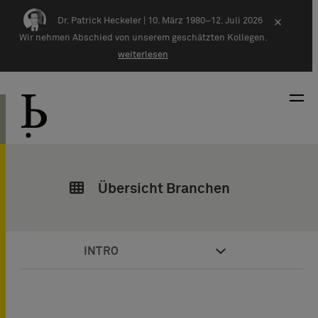
Zum Inhalt springen
Dr. Patrick Heckeler |
10. März 1980–12. Juli 2026
×
Wir nehmen Abschied von unserem geschätzten Kollegen.
weiterlesen
Übersicht Branchen
INTRO