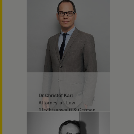
Dr. Christof Karl
Attorney-at-Law
(Rechtsanwalt) & German
and European Patent
Attorney