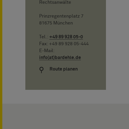
Rechtsanwälte
Prinzregentenplatz 7
81675 München
Tel.:
+49 89 928 05-0
Fax: +49 89 928 05-444
E-Mail:
info(at)bardehle.de
Route planen