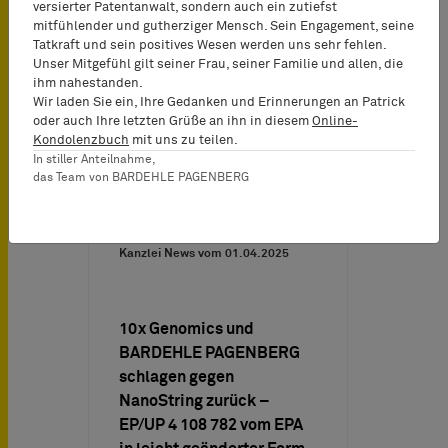
versierter Patentanwalt, sondern auch ein zutiefst
successful representation
mitfühlender und gutherziger Mensch. Sein Engagement, seine
of 10x Genomics and…
Tatkraft und sein positives Wesen werden uns sehr fehlen.
Unser Mitgefühl gilt seiner Frau, seiner Familie und allen, die
ihm nahestanden.
Wir laden Sie ein, Ihre Gedanken und Erinnerungen an Patrick
oder auch Ihre letzten Grüße an ihn in diesem
Online-
Kondolenzbuch
mit uns zu teilen.
In stiller Anteilnahme,
das Team von BARDEHLE PAGENBERG
Kanzlei News vom
01.04.2025
10x Genomics und
BARDEHLE PAGENBERG
schlagen gegen
NanoString zurück –
EP/UP 4 108 782 vom EPA