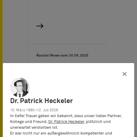
Kanzlei News vom
20.05.2025
×
BARDEHLE PAGENBERG
paves the way for global
settlement of landmark
Dr. Patrick Heckeler
litigation between 10x
Genomics and
10. März 1980–12. Juli 2026
Bruker/NanoString
In tiefer Trauer geben wir bekannt, dass unser lieber Partner,
Kollege und Freund,
Dr. Patrick Heckeler
, plötzlich und
BARDEHLE PAGENBERG is
unerwartet verstorben ist.
Er war nicht nur ein außergewöhnlich kompetenter und
delighted to announce its