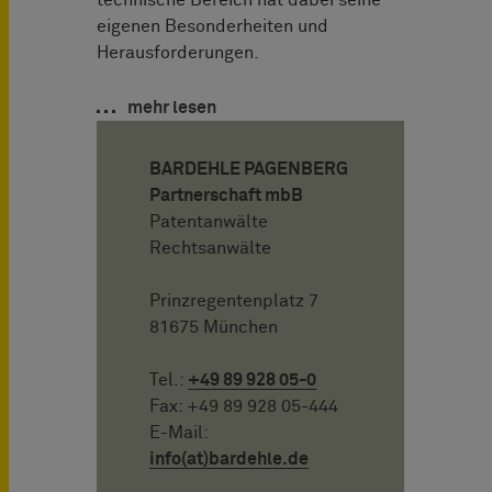
eigenen Besonderheiten und
Herausforderungen.
mehr lesen
BARDEHLE PAGENBERG
Partnerschaft mbB
Patentanwälte
Rechtsanwälte
Prinzregentenplatz 7
81675 München
Tel.:
+49 89 928 05-0
Fax: +49 89 928 05-444
E-Mail:
info(at)bardehle.de