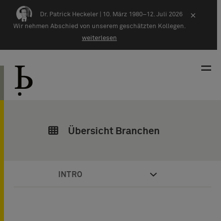
Zum Inhalt springen
Dr. Patrick Heckeler |
10. März 1980–12. Juli 2026
×
Wir nehmen Abschied von unserem geschätzten Kollegen.
weiterlesen
Übersicht Branchen
INTRO