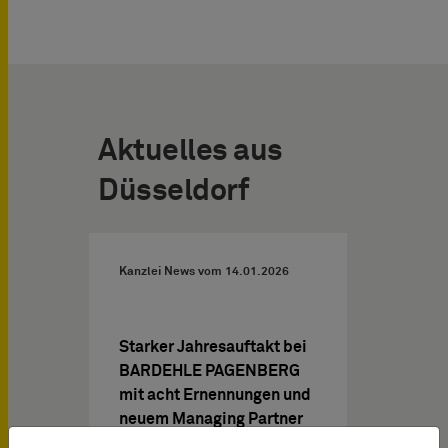
Aktuelles aus
Düsseldorf
Kanzlei News vom
14.01.2026
Starker Jahresauftakt bei
BARDEHLE PAGENBERG
mit acht Ernennungen und
neuem Managing Partner