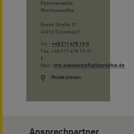
Patentanwälte
Rechtsanwälte
Breite Straße 27
40213 Düsseldorf
Tel.:
+49 211 478 13-0
Fax: +49 211 478 13-31
E-
Mail:
info.duesseldorf(at)bardehle.de
Route planen
Ansprechpartner