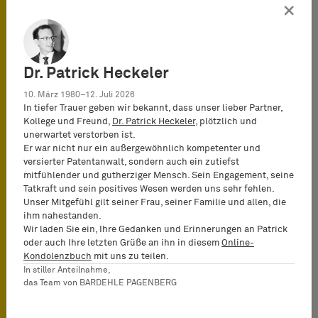
Zum Jahresbeginn 2026
×
promotet BARDEHLE
PAGENBERG acht
Kolleginnen und Kollegen:
Dr. Patrick Heckeler
Pascal Böhner…
10. März 1980–12. Juli 2026
In tiefer Trauer geben wir bekannt, dass unser lieber Partner,
Kollege und Freund,
Dr. Patrick Heckeler
, plötzlich und
unerwartet verstorben ist.
Er war nicht nur ein außergewöhnlich kompetenter und
versierter Patentanwalt, sondern auch ein zutiefst
mitfühlender und gutherziger Mensch. Sein Engagement, seine
Tatkraft und sein positives Wesen werden uns sehr fehlen.
Unser Mitgefühl gilt seiner Frau, seiner Familie und allen, die
ihm nahestanden.
Wir laden Sie ein, Ihre Gedanken und Erinnerungen an Patrick
oder auch Ihre letzten Grüße an ihn in diesem
Online-
Kanzlei News vom
16.04.2024
Kondolenzbuch
mit uns zu teilen.
In stiller Anteilnahme,
das Team von BARDEHLE PAGENBERG
BARDEHLE PAGENBERG
baut starkes Team mit