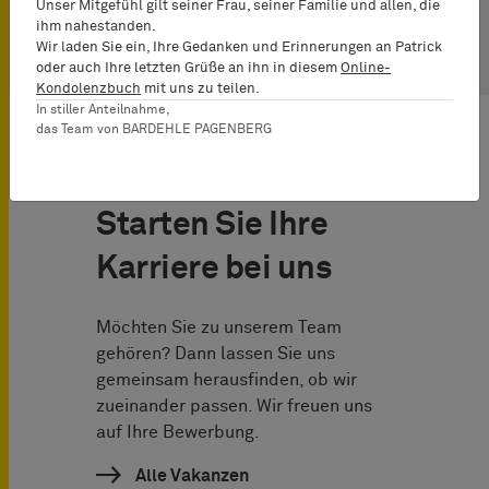
Unser Mitgefühl gilt seiner Frau, seiner Familie und allen, die
ihm nahestanden.
Wir laden Sie ein, Ihre Gedanken und Erinnerungen an Patrick
oder auch Ihre letzten Grüße an ihn in diesem
Online-
Kondolenzbuch
mit uns zu teilen.
In stiller Anteilnahme,
das Team von BARDEHLE PAGENBERG
Starten Sie Ihre
Karriere bei uns
Möchten Sie zu unserem Team
gehören? Dann lassen Sie uns
gemeinsam herausfinden, ob wir
zueinander passen. Wir freuen uns
auf Ihre Bewerbung.
Alle Vakanzen