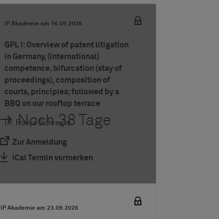
IP Akademie am
16.09.2026
GPL I: Overview of patent litigation
in Germany, (international)
competence, bifurcation (stay of
proceedings), composition of
courts, principles; followed by a
BBQ on our rooftop terrace
Noch 38 Tage
Dr. Ronja Schregle
Zur Anmeldung
iCal Termin vormerken
IP Akademie am
23.09.2026