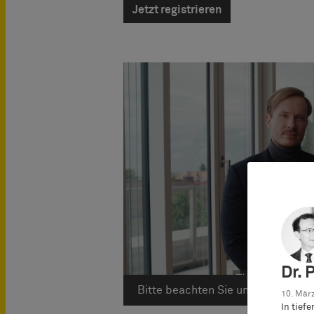
Jetzt registrieren
Dr. 
Bitte beachten Sie unsere Hinwe
10. März
In tief