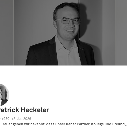
Tobias Kaufmann
Patrick Heckeler
ey
German and European Patent Attorney
 1980–12. Juli 2026
er Trauer geben wir bekannt, dass unser lieber Partner, Kollege und Freund,