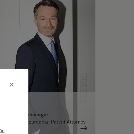
×
Dr. Georg Anetsberger
German and European Patent Attorney
Dr.