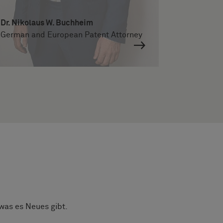
Dr. Nikolaus W. Buchheim
German and European Patent Attorney
 was es Neues gibt.