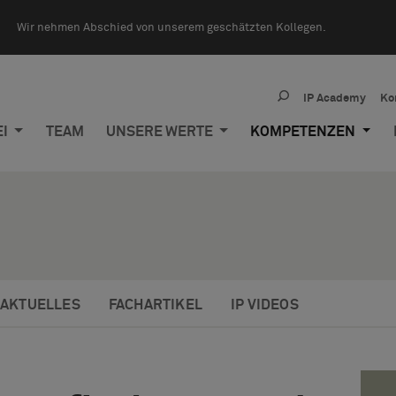
Wir nehmen Abschied von unserem geschätzten Kollegen.
IP Academy
Ko
EI
TEAM
UNSERE WERTE
KOMPETENZEN
AKTUELLES
FACHARTIKEL
IP VIDEOS