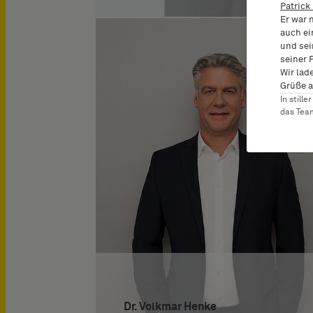
Patrick
Er war 
auch ei
und sei
seiner 
Wir lad
Grüße a
In still
das Te
Dr. Volkmar Henke