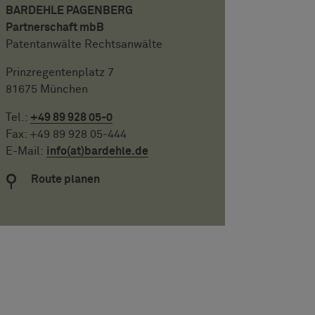
BARDEHLE PAGENBERG
Partnerschaft mbB
Patentanwälte Rechtsanwälte
Prinzregentenplatz 7
81675 München
Tel.:
+49 89 928 05-0
Fax: +49 89 928 05-444
E-Mail:
info(at)bardehle.de
Route planen