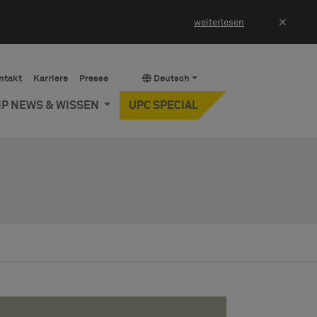
×
weiterlesen
ntakt
Karriere
Presse
Deutsch
IP NEWS & WISSEN
UPC SPECIAL