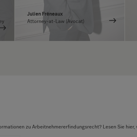
Julien Fréneaux
ey
Attorney-at-Law (Avocat)
formationen zu Arbeitnehmererfindungsrecht? Lesen Sie hier,