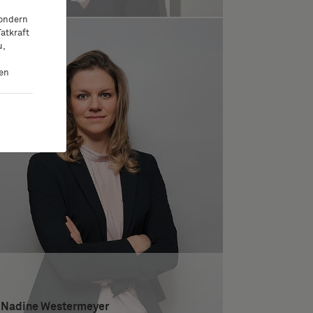
sondern
atkraft
u,
ten
Nadine Westermeyer