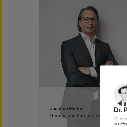
Joachim Mader
Dr. 
German and European Patent Attorn
10. März
In tief