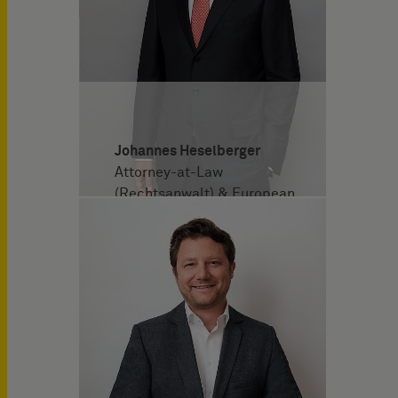
Johannes Heselberger
Attorney-at-Law
(Rechtsanwalt) & European
Patent Attorney