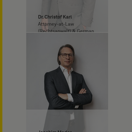
Dr. Christof Karl
Attorney-at-Law
(Rechtsanwalt) & German
and European Patent
Attorney