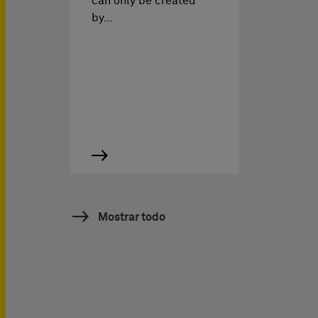
can only be created
by…
Mostrar todo