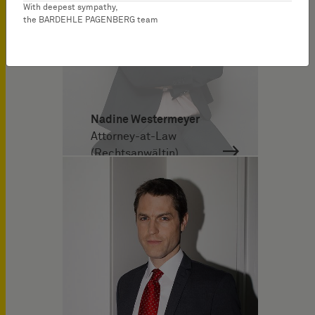
With deepest sympathy,
the BARDEHLE PAGENBERG team
Nadine Westermeyer
Attorney-at-Law
(Rechtsanwältin)