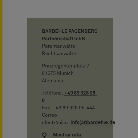
BARDEHLE PAGENBERG
Partnerschaft mbB
Patentanwälte
Rechtsanwälte
Prinzregentenplatz 7
81675 Múnich
Alemania
Teléfono:
+49 89 928 05-
0
Fax: +49 89 928 05-444
Correo
electrónico:
info(at)bardehle.de
Mostrar ruta