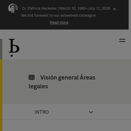
Skip navigation
Dr. Patrick Heckeler |
March 10, 1980–July 12, 2026
×
We bid farewell to our esteemed colleague.
Read more
Visión general Áreas
legales
INTRO