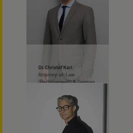
Dr. Christof Karl
Attorney-at-Law
(Rechtsanwalt) & German
and European Patent
Attorney