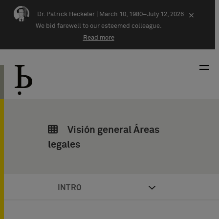
Skip navigation
Dr. Patrick Heckeler |
March 10, 1980–July 12, 2026
×
We bid farewell to our esteemed colleague.
Read more
Visión general Áreas
legales
INTRO