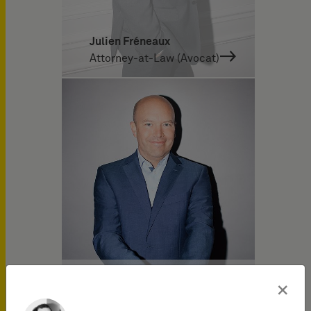
Julien Fréneaux
Attorney-at-Law (Avocat)
×