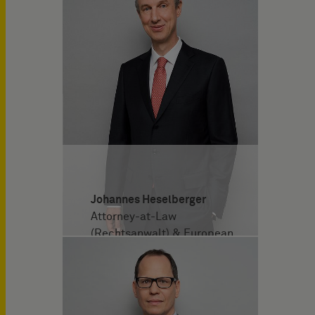
Johannes Heselberger
Attorney-at-Law
(Rechtsanwalt) & European
Patent Attorney