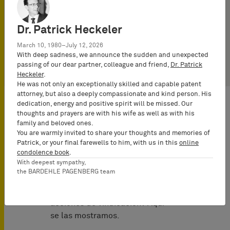
Dr. Stefan Lieck
Attorney-at-Law
(Rechtsanwalt)
Dr. Patrick Heckeler
March 10, 1980–July 12, 2026
With deep sadness, we announce the sudden and unexpected
passing of our dear partner, colleague and friend,
Dr. Patrick
Heckeler
.
He was not only an exceptionally skilled and capable patent
attorney, but also a deeply compassionate and kind person. His
dedication, energy and positive spirit will be missed. Our
thoughts and prayers are with his wife as well as with his
family and beloved ones.
Noticias de
You are warmly invited to share your thoughts and memories of
Patrick, or your final farewells to him, with us in this
online
actualidad
condolence book
.
With deepest sympathy,
the BARDEHLE PAGENBERG team
Está interesado en recibir
nuestras últimas novedades en
acciones de vindicación? Aquí
se las mostramos.