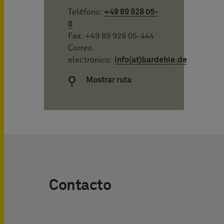
Teléfono:
+49 89 928 05-
0
Fax: +49 89 928 05-444
Correo
electrónico:
info(at)bardehle.de
Mostrar ruta
Contacto