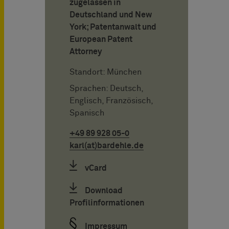
zugelassen in
Deutschland und New
York; Patentanwalt und
European Patent
Attorney
Standort: München
Sprachen: Deutsch,
Englisch, Französisch,
Spanisch
+49 89 928 05-0
karl(at)bardehle.de
vCard
Download
Profilinformationen
Impressum