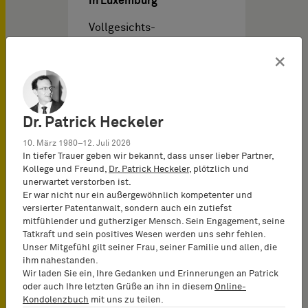
in Luxemburg
Vollgesichts-
Schnorchelmaske: Die
×
Gültigkeit von zwei
eingetragenen
Unionsdesigns für die…
Dr. Patrick Heckeler
10. März 1980–12. Juli 2026
In tiefer Trauer geben wir bekannt, dass unser lieber Partner,
Kollege und Freund,
Dr. Patrick Heckeler
, plötzlich und
unerwartet verstorben ist.
Er war nicht nur ein außergewöhnlich kompetenter und
Kanzlei News vom
10.06.2025
versierter Patentanwalt, sondern auch ein zutiefst
mitfühlender und gutherziger Mensch. Sein Engagement, seine
Tatkraft und sein positives Wesen werden uns sehr fehlen.
Unser Mitgefühl gilt seiner Frau, seiner Familie und allen, die
AYLO and BARDEHLE
ihm nahestanden.
Wir laden Sie ein, Ihre Gedanken und Erinnerungen an Patrick
PAGENBERG achieve two
oder auch Ihre letzten Grüße an ihn in diesem
Online-
further victories in the
Kondolenzbuch
mit uns zu teilen.