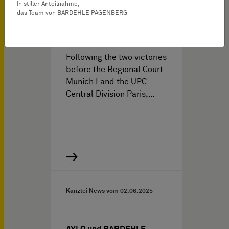
series of multinational
In stiller Anteilnahme,
patent disputes over video
das Team von BARDEHLE PAGENBERG
streaming technology
against DISH
Following the two victories
before the Regional Court
Munich I and the UPC
Central Division Paris,…
Kanzlei News vom
02.06.2025