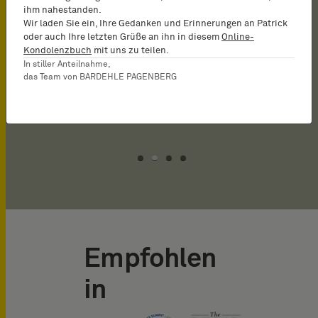
negotiating licensing
when assisting
ihm nahestanden.
Wir laden Sie ein, Ihre Gedanken und Erinnerungen an Patrick
deals, he is a reliable
international clients with
oder auch Ihre letzten Grüße an ihn in diesem
Online-
choice.
the labyrinthine specifics
Kondolenzbuch
mit uns zu teilen.
In stiller Anteilnahme,
of French courtroom
das Team von BARDEHLE PAGENBERG
IAM Patent 1000, 2022
discovery proceedings.
Empfohlen
in