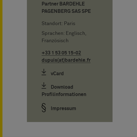
Partner BARDEHLE
PAGENBERG SAS SPE
Standort: Paris
Sprachen: Englisch,
Französisch
+33 1 53 05 15-02
dupuis(at)bardehle.fr
vCard
Download
Profilinformationen
Impressum