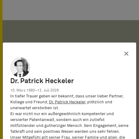
The telecommunications
Dominique Dupuis-
He ›combines patent
Heading up the firm’s
×
Latour knows it inside-
industry is a focus, and
prosecution with
prosecution practice is
out. Whether filing and
dual-qualified patent
involvement in patent
Dominique Dupuis-
prosecuting patents,
attorney and attorney-at-
infringement and nullity
Latour, a dual-qualified
Dr. Patrick Heckeler
acting in infringement
law Dominique Dupuis-
proceedings before the
maven who features on all
10. März 1980–12. Juli 2026
proceedings, or
Latour knows it inside-
courts, as well as
three of our individuals
In tiefer Trauer geben wir bekannt, dass unser lieber Partner,
Kollege und Freund,
Dr. Patrick Heckeler
, plötzlich und
negotiating licensing
out. Whether filing and
opposition and appeal
tables this year. He has 20
unerwartet verstorben ist.
deals, he is a reliable
prosecuting patents,
proceedings before the
years of experience
Er war nicht nur ein außergewöhnlich kompetenter und
versierter Patentanwalt, sondern auch ein zutiefst
choice.
acting in infringement
EPO.‹.
working with patents, and
mitfühlender und gutherziger Mensch. Sein Engagement, seine
proceedings, or
is especially valuable
Tatkraft und sein positives Wesen werden uns sehr fehlen.
Unser Mitgefühl gilt seiner Frau, seiner Familie und allen, die