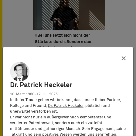
»Bei uns setzt sich nicht der
Stärkste durch. Sondern das
stärkste Argument.«
×
Dr. Patrick Heckeler
10. März 1980–12. Juli 2026
»Expertise ist nicht angeboren.
In tiefer Trauer geben wir bekannt, dass unser lieber Partner,
Expertise baut man auf.«
Kollege und Freund,
Dr. Patrick Heckeler
, plötzlich und
unerwartet verstorben ist.
Er war nicht nur ein außergewöhnlich kompetenter und
versierter Patentanwalt, sondern auch ein zutiefst
mitfühlender und gutherziger Mensch. Sein Engagement, seine
Tatkraft und sein positives Wesen werden uns sehr fehlen.