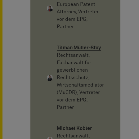
European Patent
Attorney, Vertreter
vor dem EPG,
Partner
Tilman Müller-Stoy
Rechtsanwalt,
Fachanwalt für
gewerblichen
Rechtsschutz,
Wirtschaftsmediator
(MuCDR), Vertreter
vor dem EPG,
Partner
Michael Kobler
Rechtsanwalt,