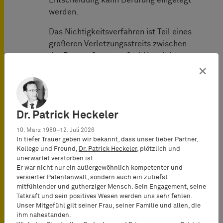
Entscheidung kann Berufung eingelegt
werden.
Das Nichtigkeitsverfahren ist Teil eines
größeren Verletzungsstreits zwischen
der Rogers Germany GmbH und der
KCC Europe GmbH sowie des
×
koreanischen Mutterunternehmens von
KCC, der KCC Corporation. Derzeit ist
aufgrund des nunmehr in vollem
Dr. Patrick Heckeler
Umfang aufrechterhaltenen Patents
ein Verletzungsberufungsverfahren
10. März 1980–12. Juli 2026
zwischen der Rogers Germany GmbH
In tiefer Trauer geben wir bekannt, dass unser lieber Partner,
Kollege und Freund,
Dr. Patrick Heckeler
, plötzlich und
und den KCC Unternehmen vor dem
unerwartet verstorben ist.
OLG Karlsruhe anhängig.
Er war nicht nur ein außergewöhnlich kompetenter und
versierter Patentanwalt, sondern auch ein zutiefst
Vertreter der Rogers Germany GmbH:
mitfühlender und gutherziger Mensch. Sein Engagement, seine
BARDEHLE PAGENBERG (München)
Tatkraft und sein positives Wesen werden uns sehr fehlen.
Unser Mitgefühl gilt seiner Frau, seiner Familie und allen, die
Tobias Kaufmann
(Patentanwalt und
ihm nahestanden.
European Patent Attorney, Partner)