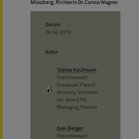
Münzberg, Richterin Dr. Carola Wagner
Datum
26.04.2018
Autor
Tobias Kaufmann
Patentanwalt,
European Patent
Attorney, Vertreter
vor dem EPG,
Managing Partner
Axel Berger
Patentanwalt,