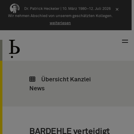
Zum Inhalt springen
Dr. Patrick Heckeler |
10. März 1980–12. Juli 2026
×
Wir nehmen Abschied von unserem geschätzten Kollegen.
weiterlesen
Übersicht Kanzlei
News
BARDEHLE verteidigt