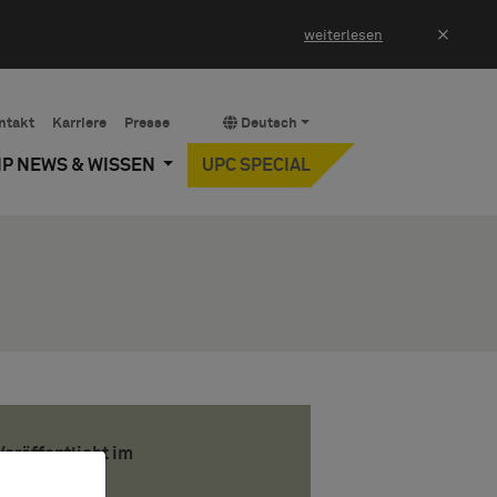
×
weiterlesen
ntakt
Karriere
Presse
Deutsch
IP NEWS & WISSEN
UPC SPECIAL
Veröffentlicht im
Juli 2007