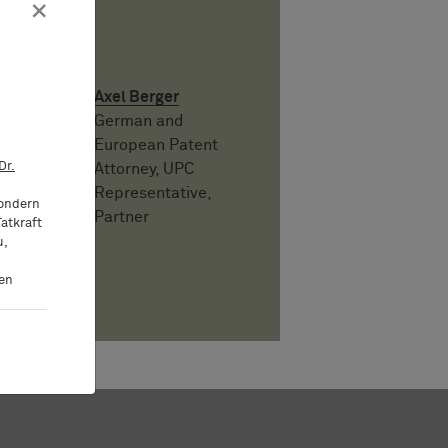
×
Autor
Axel Berger
German and
European Patent
Dr.
Attorney, UPC
Representative,
sondern
Partner
atkraft
u,
ten