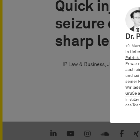
Quick injunc
seizure orde
Dr. 
sharp legal 
10. März
In tief
Patrick
Er war 
IP Law & Business, July 2007
auch ei
und sei
seiner 
Wir lad
Grüße a
In still
das Te