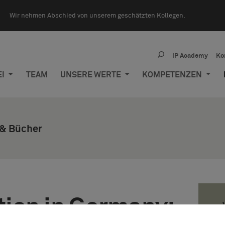
Wir nehmen Abschied von unserem geschätzten Kollegen.
IP Academy
Ko
EI
TEAM
UNSERE WERTE
KOMPETENZEN
 & Bücher
ation in Germany: