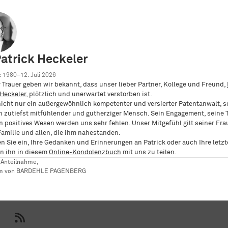
tions and
rs make for
Patrick Heckeler
tools
 1980–12. Juli 2026
er Trauer geben wir bekannt, dass unser lieber Partner, Kollege und Freund,
 Heckeler
, plötzlich und unerwartet verstorben ist.
nicht nur ein außergewöhnlich kompetenter und versierter Patentanwalt, 
n zutiefst mitfühlender und gutherziger Mensch. Sein Engagement, seine T
n positives Wesen werden uns sehr fehlen. Unser Mitgefühl gilt seiner Fra
Familie und allen, die ihm nahestanden.
en Sie ein, Ihre Gedanken und Erinnerungen an Patrick oder auch Ihre letz
n ihn in diesem
Online-Kondolenzbuch
mit uns zu teilen.
er Anteilnahme,
am von BARDEHLE PAGENBERG