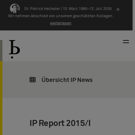
Zum Inhalt springen
Dr. Patrick Heckeler |
10. März 1980–12. Juli 2026
×
Wir nehmen Abschied von unserem geschätzten Kollegen.
weiterlesen
Übersicht IP News
IP Report 2015/I