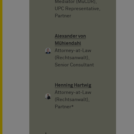
Mediator (MuCDR),
UPC Representative,
Partner
Alexander von
Mühlendahl
Attorney-at-Law
(Rechtsanwalt),
Senior Consultant
Henning Hartwig
Attorney-at-Law
(Rechtsanwalt),
Partner*