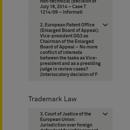
non-technical (decision of
July 18, 2014 – Case T
1214/09 – ­Informati
2. European Patent Office
(Enlarged Board of Appeal):
Vice-president DG3 as
Chairman of the Enlarged
Board of Appeal – No more
conflict of interests
between the tasks as Vice-
president and as a presiding
judge in review cases?
(interlocutory decision of F
Trademark Law
3. Court of Justice of the
European Union:
Jurisdiction over foreign