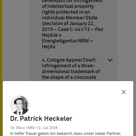
defendant for infringement
of intellectual property
rights protected in an
individual Member State
(decision of January 22,
2015 – Case C-441/13 – Pez
Hejduk v
EnergieAgentur.NRW –
Hejdu
4. Cologne Appeal Court:
Infringement of a three-
dimensional trademark of
the shape of a chocolate
piece (decision of August
15, 2014 – Case No 6 U 9/14
×
– Chocolate piece)
Dr. Patrick Heckeler
10. März 1980–12. Juli 2026
Veröffentlicht im
In tiefer Trauer geben wir bekannt, dass unser lieber Partner,