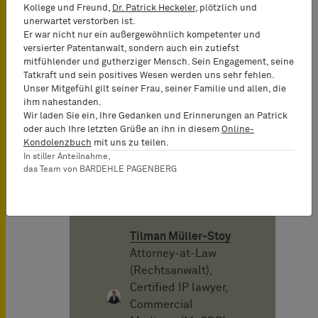
Mai 2015
Kollege und Freund,
Dr. Patrick Heckeler
, plötzlich und
unerwartet verstorben ist.
Er war nicht nur ein außergewöhnlich kompetenter und
Autor
versierter Patentanwalt, sondern auch ein zutiefst
mitfühlender und gutherziger Mensch. Sein Engagement, seine
Tatkraft und sein positives Wesen werden uns sehr fehlen.
Rudolf
Unser Mitgefühl gilt seiner Frau, seiner Familie und allen, die
ihm nahestanden.
Teschemacher
Wir laden Sie ein, Ihre Gedanken und Erinnerungen an Patrick
Senior Consultant
oder auch Ihre letzten Grüße an ihn in diesem
Online-
Kondolenzbuch
mit uns zu teilen.
In stiller Anteilnahme,
das Team von BARDEHLE PAGENBERG
Stefan Steinbrener
Senior Consultant
Tilman Müller-Stoy
Attorney-at-Law
(Rechtsanwalt),
Certified IP lawyer,
Commercial