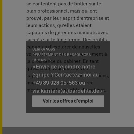
se contentent pas de briller sur le
plan professionnel, mais qui ont
prouvé, par leur esprit d’entreprise et
leurs actions, qu’elles étaient
capables de gérer des mandats avec
succès sur le long terme. Des profils
capables d’explorer de nouvelles
ULRIKA VOSS
voies afin de participer activement à
DÉPARTEMENT DES RESSOURCES
HUMAINES
la croissance du cabinet. En tant
»Envie de rejoindre notre
qu’associé, vous mettez vos
équipe ? Contactez-moi au
capacités au service de vos missions,
mais vous êtes aussi une force
+49 89 928 05-563
ou
motrice pour l’ensemble du cabinet.
via
karriere(at)bardehle.de
.«
Voir les offres d’emploi