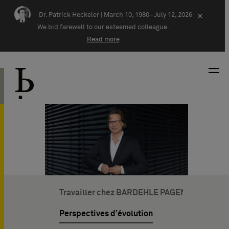
Skip navigation
Dr. Patrick Heckeler |
March 10, 1980–July 12, 2026
×
We bid farewell to our esteemed colleague.
Read more
Travailler chez BARDEHLE PAGENBERG
Perspectives d’évolution