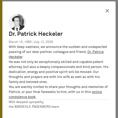
dossiers. En bénéficiant d’un aperçu
complet du traitement des dossiers
×
et du conseil aux clients dans le
domaine de la propriété industrielle,
vous serez préparé de manière
Dr. Patrick Heckeler
optimale pour faire vos débuts dans
le métier.
March 10, 1980–July 12, 2026
With deep sadness, we announce the sudden and unexpected
Votre collaboration pendant votre
passing of our dear partner, colleague and friend,
Dr. Patrick
Heckeler
.
période de formation ou votre activité
He was not only an exceptionally skilled and capable patent
annexe comme collaborateur
attorney, but also a deeply compassionate and kind person. His
scientifique peut vous permettre
dedication, energy and positive spirit will be missed. Our
d’exercer ensuite comme avocat chez
thoughts and prayers are with his wife as well as with his
family and beloved ones.
BARDEHLE PAGENBERG suite à votre
You are warmly invited to share your thoughts and memories of
admission au deuxième examen.
Patrick, or your final farewells to him, with us in this
online
condolence book
.
With deepest sympathy,
the BARDEHLE PAGENBERG team
Avocat