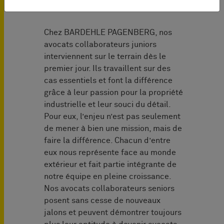
collaborateur
Chez BARDEHLE PAGENBERG, nos
avocats collaborateurs juniors
interviennent sur le terrain dès le
premier jour. Ils travaillent sur des
cas essentiels et font la différence
grâce à leur passion pour la propriété
industrielle et leur souci du détail.
Pour eux, l’enjeu n’est pas seulement
de mener à bien une mission, mais de
faire la différence. Chacun d’entre
eux nous représente face au monde
extérieur et fait partie intégrante de
notre équipe en pleine croissance.
Nos avocats collaborateurs seniors
posent sans cesse de nouveaux
jalons et peuvent démontrer toujours