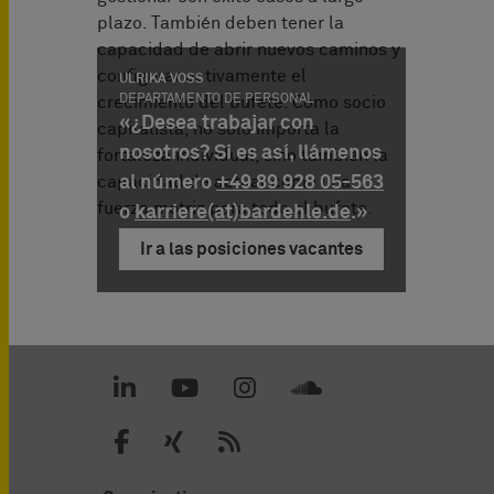
plazo. También deben tener la
capacidad de abrir nuevos caminos y
configurar activamente el
ULRIKA VOSS
DEPARTAMENTO DE PERSONAL
crecimiento del bufete. Como socio
«
¿Desea trabajar con
capitalista, no solo importa la
nosotros? Si es así, llámenos
fortaleza individual, sino también la
capacidad de actuar como una
al número
+49 89 928 05-563
fuerza motriz para todo el bufete.
o
karriere(at)bardehle.de
.»
Ir a las posiciones vacantes