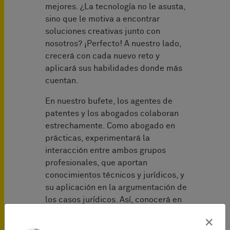
mejores. ¿La tecnología no le asusta,
sino que le motiva a encontrar
soluciones creativas junto con
nosotros? ¡Perfecto! A nuestro lado,
crecerá con cada nuevo reto y
aplicará sus habilidades donde más
cuentan.
En nuestro bufete, los agentes de
patentes y los abogados colaboran
estrechamente. Como abogado en
prácticas, experimentará la
interacción entre ambos grupos
profesionales, que aportan
conocimientos técnicos y jurídicos, y
su aplicación en la argumentación de
los casos jurídicos. Así, conocerá en
detalle cómo funciona la tramitación
×
de los casos y el asesoramiento a