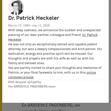
clientes en el ámbito del derecho de
la propiedad industrial y recibirá una
óptima preparación para emprender
Dr. Patrick Heckeler
su carrera profesional.
March 10, 1980–July 12, 2026
With deep sadness, we announce the sudden and unexpected
Su colaboración durante el período
passing of our dear partner, colleague and friend,
Dr. Patrick
de prácticas o como auxiliar de
Heckeler
.
investigación en un puesto a tiempo
He was not only an exceptionally skilled and capable patent
parcial puede permitirle incorporarse
attorney, but also a deeply compassionate and kind person. His
dedication, energy and positive spirit will be missed. Our
directamente a BARDEHLE
thoughts and prayers are with his wife as well as with his
PAGENBERG, siempre que supere
family and beloved ones.
con éxito el examen oficial de acceso
You are warmly invited to share your thoughts and memories of
a la profesión.
Patrick, or your final farewells to him, with us in this
online
condolence book
.
With deepest sympathy,
the BARDEHLE PAGENBERG team
Asociados
En BARDEHLE PAGENBERG, ser