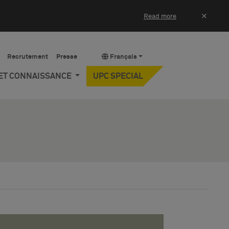
×
Read more
Recrutement
Presse
Français
 ET CONNAISSANCE
UPC SPECIAL