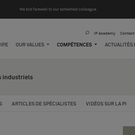
We bid farewell to our esteemed colleague.
IP Academy
Contact
IPE
OUR VALUES
COMPÉTENCES
ACTUALITÉS
 industriels
S
ARTICLES DE SPÉCIALISTES
VIDÉOS SUR LA PI