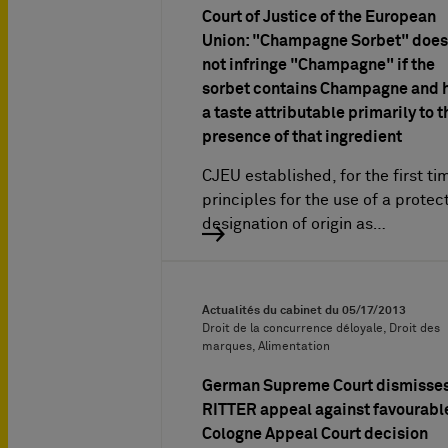
Court of Justice of the European
Union: "Champagne Sorbet" does
not infringe "Champagne" if the
sorbet contains Champagne and 
a taste attributable primarily to t
presence of that ingredient
CJEU established, for the first ti
principles for the use of a protec
designation of origin as…
Actualités du cabinet du
05/17/2013
Droit de la concurrence déloyale, Droit des
marques, Alimentation
German Supreme Court dismisse
RITTER appeal against favourabl
Cologne Appeal Court decision