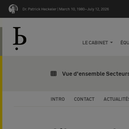
Skip navigation
Dr. Patrick Heckeler |
March 10, 1980–July 12, 2026
LE CABINET
ÉQU
Vue d'ensemble Secteurs
INTRO
CONTACT
ACTUALITÉ