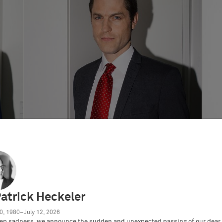
Dr. Axel B. Berger
German and European Patent Attorney
Patrick Heckeler
0, 1980–July 12, 2026
ep sadness, we announce the sudden and unexpected passing of our dear 