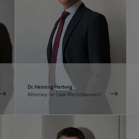
Dr. Henning Hartwig
Attorney-at-Law (Rechtsanwalt)