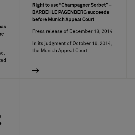
Right to use “Champagner Sorbet” –
BARDEHLE PAGENBERG succeeds
before Munich Appeal Court
has
Press release of December 18, 2014
he
In its judgment of October 16, 2014,
the Munich Appeal Court…
me,
ted
s
e