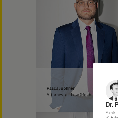
Pascal Böhner
Attorney-at-Law (Rechtsanwalt)
Dr. 
March 1
With de