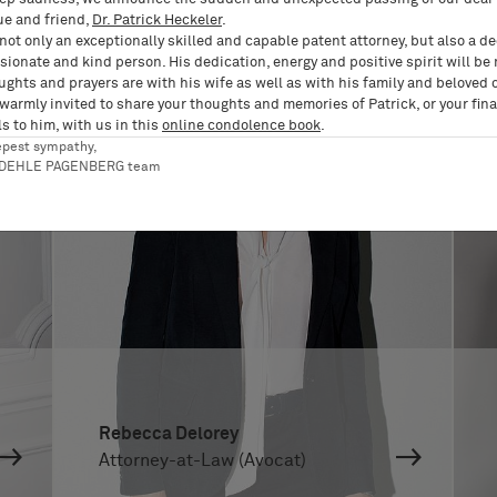
ue and friend,
Dr. Patrick Heckeler
.
not only an exceptionally skilled and capable patent attorney, but also a d
ionate and kind person. His dedication, energy and positive spirit will be
ughts and prayers are with his wife as well as with his family and beloved 
 warmly invited to share your thoughts and memories of Patrick, or your fina
s to him, with us in this
online condolence book
.
epest sympathy,
RDEHLE PAGENBERG team
Rebecca Delorey
Attorney-at-Law (Avocat)