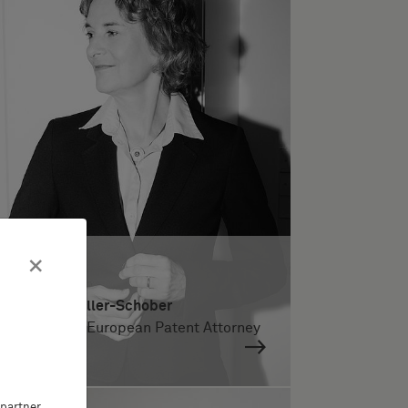
×
Dr. Maria Kreller-Schober
German and European Patent Attorney
partner,