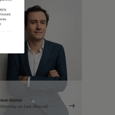
eeply
 missed.
ones.
l
Axel Munier
Attorney-at-Law (Avocat)