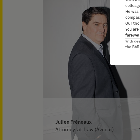
colleag
He was 
compass
Our tho
You are
farewell
With de
the BA
Julien Fréneaux
Attorney-at-Law (Avocat)