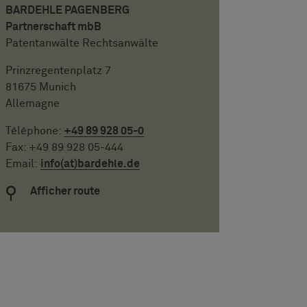
BARDEHLE PAGENBERG
Partnerschaft mbB
Patentanwälte Rechtsanwälte
Prinzregentenplatz 7
81675 Munich
Allemagne
Téléphone:
+49 89 928 05-0
Fax: +49 89 928 05-444
Email:
info(at)bardehle.de
Afficher route