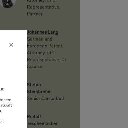
Attorney, UPC
Representative,
Partner
Johannes Lang
German and
×
European Patent
Attorney, UPC
Representative, Of
Counsel
Stefan
Dr.
Steinbrener
Senior Consultant
sondern
atkraft
u,
Rudolf
ten
Teschemacher