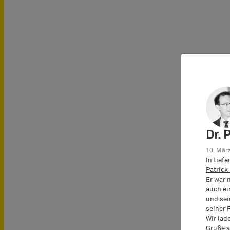
Dr. 
10. März
In tief
Patrick
Er war 
auch ei
und sei
seiner 
Wir lad
Grüße a