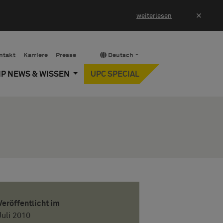
×
weiterlesen
ntakt
Karriere
Presse
Deutsch
IP NEWS & WISSEN
UPC SPECIAL
Veröffentlicht im
Juli 2010