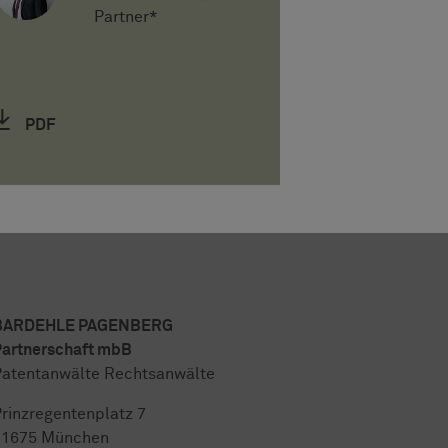
Partner*
PDF
BARDEHLE PAGENBERG
artnerschaft mbB
atentanwälte Rechtsanwälte
rinzregentenplatz 7
81675 München