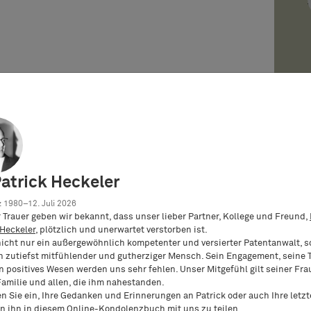
Patrick Heckeler
 1980–12. Juli 2026
er Trauer geben wir bekannt, dass unser lieber Partner, Kollege und Freund,
 Heckeler
, plötzlich und unerwartet verstorben ist.
nicht nur ein außergewöhnlich kompetenter und versierter Patentanwalt, 
n zutiefst mitfühlender und gutherziger Mensch. Sein Engagement, seine T
n positives Wesen werden uns sehr fehlen. Unser Mitgefühl gilt seiner Fra
Familie und allen, die ihm nahestanden.
en Sie ein, Ihre Gedanken und Erinnerungen an Patrick oder auch Ihre letz
n ihn in diesem
Online-Kondolenzbuch
mit uns zu teilen.