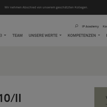
Wir nehmen Abschied von unserem geschätzten Kollegen.
IP Academy
Ko
EI
TEAM
UNSERE WERTE
KOMPETENZEN
10/II