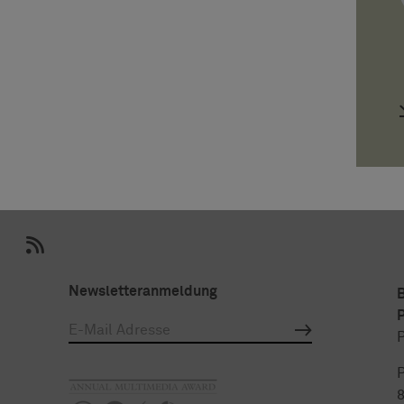
Newsletteranmeldung
P
P
P