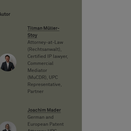
Autor
Tilman Müller-
Stoy
Attorney-at-Law
(Rechtsanwalt),
Certified IP lawyer,
Commercial
Mediator
(MuCDR), UPC
Representative,
Partner
Joachim Mader
German and
European Patent