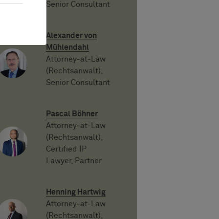
Senior Consultant
Alexander von
Mühlendahl
Attorney-at-Law
(Rechtsanwalt),
Senior Consultant
Pascal Böhner
Attorney-at-Law
(Rechtsanwalt),
Certified IP
Lawyer, Partner
Henning Hartwig
Attorney-at-Law
(Rechtsanwalt),