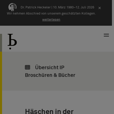
Zum Inhalt springen
Dr. Patrick Heckeler |
10. März 1980–12. Juli 2026
×
Wir nehmen Abschied von unserem geschätzten Kollegen.
weiterlesen
Übersicht IP
Broschüren & Bücher
Häschen in der