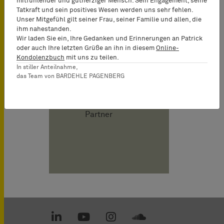
mitfühlender und gutherziger Mensch. Sein Engagement, seine
Kutschke
Tatkraft und sein positives Wesen werden uns sehr fehlen.
Attorney-at-
Unser Mitgefühl gilt seiner Frau, seiner Familie und allen, die
ihm nahestanden.
Law
Wir laden Sie ein, Ihre Gedanken und Erinnerungen an Patrick
(Rechtsanwalt),
oder auch Ihre letzten Grüße an ihn in diesem
Online-
Certified IP
Kondolenzbuch
mit uns zu teilen.
Lawyer,
In stiller Anteilnahme,
das Team von BARDEHLE PAGENBERG
Commercial
Mediator
(MuCDR),
Partner