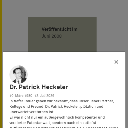
Veröffentlicht im
Juni 2008
Autor
×
Henning
Hartwig
Attorney-at-
Dr. Patrick Heckeler
Law
10. März 1980–12. Juli 2026
(Rechtsanwalt),
In tiefer Trauer geben wir bekannt, dass unser lieber Partner,
Partner*
Kollege und Freund,
Dr. Patrick Heckeler
, plötzlich und
unerwartet verstorben ist.
Er war nicht nur ein außergewöhnlich kompetenter und
versierter Patentanwalt, sondern auch ein zutiefst
Philipe