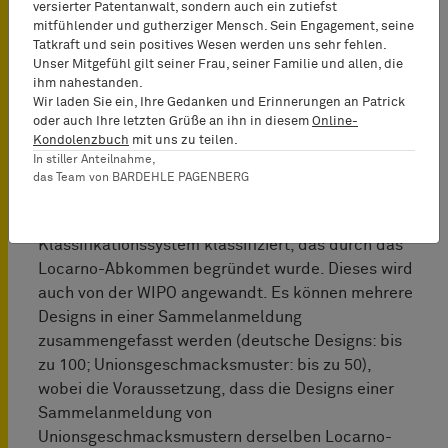
eingetragener Designrechte
versierter Patentanwalt, sondern auch ein zutiefst
mitfühlender und gutherziger Mensch. Sein Engagement, seine
Tatkraft und sein positives Wesen werden uns sehr fehlen.
Für die Eintragung eines
Unser Mitgefühl gilt seiner Frau, seiner Familie und allen, die
Unionsgeschmacksmusters oder eines deutschen
ihm nahestanden.
Designs muss ein Anmeldeformular eingereicht
Wir laden Sie ein, Ihre Gedanken und Erinnerungen an Patrick
oder auch Ihre letzten Grüße an ihn in diesem
Online-
werden, das eine Darstellung des Designs
Kondolenzbuch
mit uns zu teilen.
enthalten muss, das zur Veröffentlichung geeignet
In stiller Anteilnahme,
ist. Ferner ist die Angabe eines Produkts nötig, für
das Team von BARDEHLE PAGENBERG
das das Design bestimmt ist. Die Erzeugnisse
werden gemäß einem internationalen
Klassifikationssystem klassifiziert, das durch das
Locarno-Abkommen begründet wurde. Dieses wird
auch von der WIPO angewandt. Es können mehrere
Designs in einer Sammelanmeldung
zusammengefasst werden (deutsche Designs: bis
zu 100; Unionsgeschmacksmuster: bis zu 50),
wobei die Voraussetzung, dass die Designs einer
Sammelanmeldung von
Unionsgeschmacksmustern derselben Locarno-