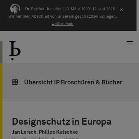
Zum Inhalt springen
Dr. Patrick Heckeler |
10. März 1980–12. Juli 2026
×
Wir nehmen Abschied von unserem geschätzten Kollegen.
weiterlesen
Übersicht IP Broschüren & Bücher
Designschutz in Europa
Jan Lersch
,
Philipe Kutschke