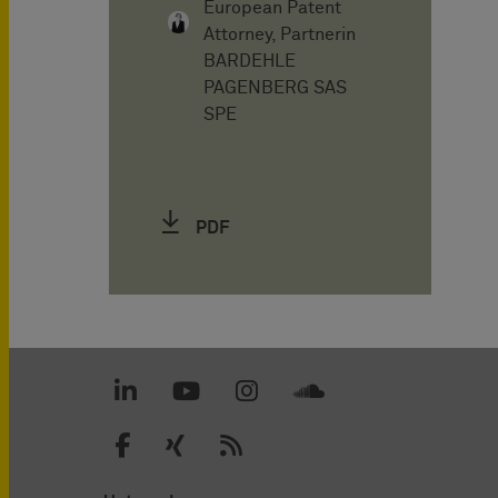
European Patent
Attorney, Partnerin
BARDEHLE
PAGENBERG SAS
SPE
PDF