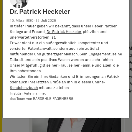
Die erste patentanwaltliche Partnerin
Dr. Patrick Heckeler
vor Ort in Paris ist Marie-Claude
Pellegrini. Sie ist Doktorin der
10. März 1980–12. Juli 2026
Informatik und europäische
In tiefer Trauer geben wir bekannt, dass unser lieber Partner,
Kollege und Freund,
Dr. Patrick Heckeler
, plötzlich und
Patentanwältin:
unerwartet verstorben ist.
Er war nicht nur ein außergewöhnlich kompetenter und
M
versierter Patentanwalt, sondern auch ein zutiefst
mitfühlender und gutherziger Mensch. Sein Engagement, seine
C
Tatkraft und sein positives Wesen werden uns sehr fehlen.
P
Unser Mitgefühl gilt seiner Frau, seiner Familie und allen, die
P
ihm nahestanden.
E
Wir laden Sie ein, Ihre Gedanken und Erinnerungen an Patrick
oder auch Ihre letzten Grüße an ihn in diesem
Online-
P
Kondolenzbuch
mit uns zu teilen.
A
In stiller Anteilnahme,
das Team von BARDEHLE PAGENBERG