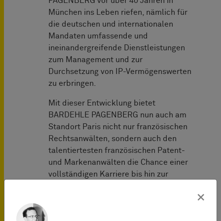
PAGENBERG vor über 40 Jahren in
München ins Leben riefen, nämlich für
die deutschen und internationalen
Mandaten umfassende und
ineinandergreifende Dienstleistungen
zum Management und zur
Durchsetzung von IP-Vermögenswerten
zu erbringen.
Mit dieser Entwicklung bietet
BARDEHLE PAGENBERG nun auch am
Standort Paris nicht nur französischen
Rechtsanwälten, sondern auch den
talentiertesten französischen Patent-
und Markenanwälten die Chance einer
vollständigen Karriere bis hin zur
Partnerschaft mit der Möglichkeit,
×
Litigation-Teams in Frankreich und
Deutschland beizutreten.