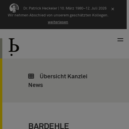
Zum Inhalt springen
Dr. Patrick Heckeler |
10. März 1980–12. Juli 2026
×
Wir nehmen Abschied von unserem geschätzten Kollegen.
weiterlesen
Übersicht Kanzlei
News
BARDEHLE