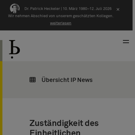
Zum Inhalt springen
Dr. Patrick Heckeler |
10. März 1980–12. Juli 2026
×
Wir nehmen Abschied von unserem geschätzten Kollegen.
weiterlesen
Übersicht IP News
Zuständigkeit des
Einheitlichen