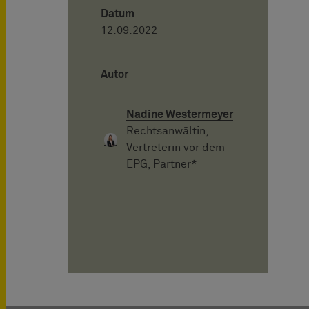
Datum
12.09.2022
Autor
Nadine Westermeyer
Rechtsanwältin,
Vertreterin vor dem
EPG, Partner*