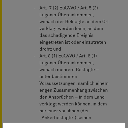
Art. 7 (2) EuGVVO / Art. 5 (3)
Luganer Übereinkommen,
wonach der Beklagte an dem Ort
verklagt werden kann, an dem
das schädigende Ereignis
eingetreten ist oder einzutreten
droht; und
Art. 8 (1) EuGVVO / Art. 6 (1)
Luganer Übereinkommen,
wonach mehrere Beklagte –
unter bestimmten
Voraussetzungen, nämlich einem
engen Zusammenhang zwischen
den Ansprüchen – in dem Land
verklagt werden können, in dem
nur einer von ihnen (der
„Ankerbeklagte“) seinen
Wohnsitz hat.