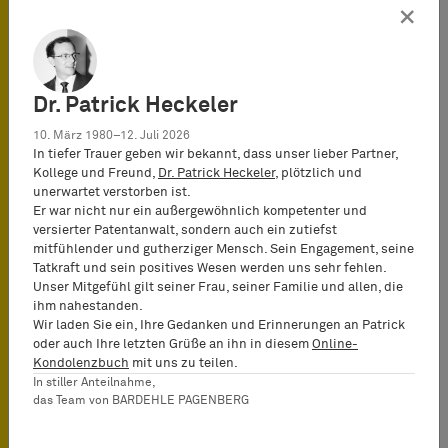
×
Werfen wir noch einmal einen Blick auf
die verschiedenen Ländergruppen:
Für Beklagte, die ihren Sitz in der
Dr. Patrick Heckeler
Europäischen Union haben, ist Art. 7
10. März 1980–12. Juli 2026
Abs. 2 EuGVVO anwendbar, d.h. eine
In tiefer Trauer geben wir bekannt, dass unser lieber Partner,
Person mit Wohnsitz in einem
Kollege und Freund,
Dr. Patrick Heckeler
, plötzlich und
Mitgliedstaat der Europäischen Union
unerwartet verstorben ist.
kann in einem anderen Mitgliedstaat
Er war nicht nur ein außergewöhnlich kompetenter und
versierter Patentanwalt, sondern auch ein zutiefst
der Europäischen Union verklagt
mitfühlender und gutherziger Mensch. Sein Engagement, seine
werden, wenn das Europäische Patent
Tatkraft und sein positives Wesen werden uns sehr fehlen.
in diesem anderen Staat verletzt
Unser Mitgefühl gilt seiner Frau, seiner Familie und allen, die
ihm nahestanden.
wurde. Dies gilt unabhängig davon, ob
Wir laden Sie ein, Ihre Gedanken und Erinnerungen an Patrick
der Mitgliedstaat, in dem der Beklagte
oder auch Ihre letzten Grüße an ihn in diesem
Online-
seinen Wohnsitz hat, ebenfalls am
Kondolenzbuch
mit uns zu teilen.
EPGÜ teilnimmt (z. B. wenn der
In stiller Anteilnahme,
das Team von BARDEHLE PAGENBERG
Beklagte seinen Wohnsitz in Spanien
hat und das europäische Patent in