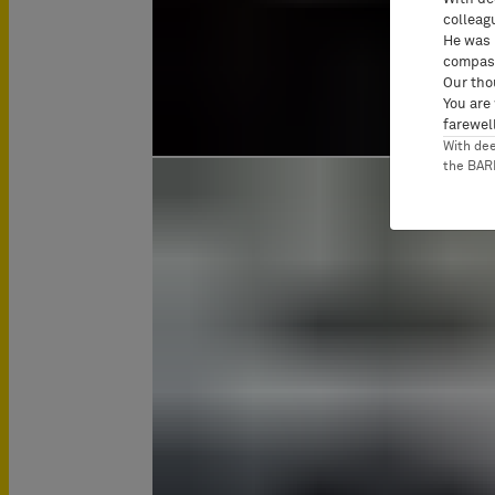
colleag
He was 
compass
Our tho
You are
farewell
With de
the BA