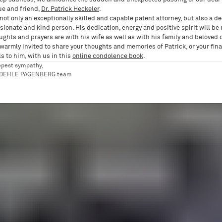
ue and friend,
Dr. Patrick Heckeler
.
not only an exceptionally skilled and capable patent attorney, but also a d
ionate and kind person. His dedication, energy and positive spirit will be
ughts and prayers are with his wife as well as with his family and beloved 
 warmly invited to share your thoughts and memories of Patrick, or your fina
s to him, with us in this
online condolence book
.
epest sympathy,
RDEHLE PAGENBERG team