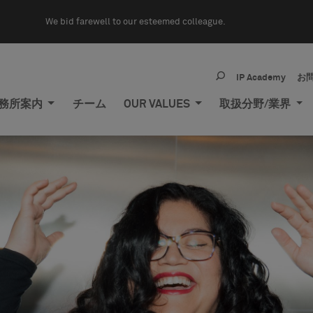
We bid farewell to our esteemed colleague.
IP Academy
お
務所案内
チーム
OUR VALUES
取扱分野/業界