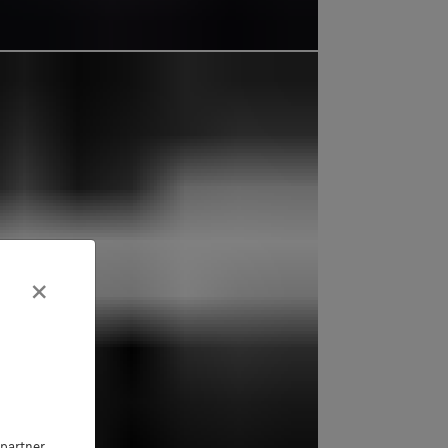
×
partner,