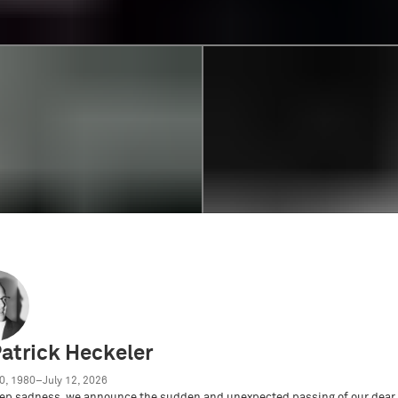
Patrick Heckeler
0, 1980–July 12, 2026
ep sadness, we announce the sudden and unexpected passing of our dear 