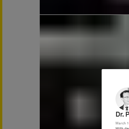
Dr. 
March 1
With de