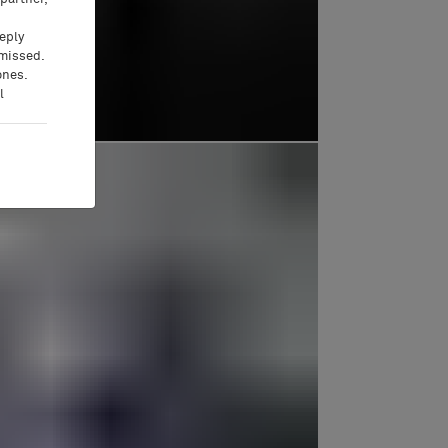
eeply
 missed.
ones.
l