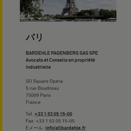
パリ
BARDEHLE PAGENBERG SAS SPE
Avocats et Conseils en propriété
industrielle
SO Square Opéra
5 rue Boudreau
75009 Paris
France
Tel:
+33 1 53 05 15-00
Fax: +33 1 53 05 15-05
Eメール:
info(at)bardehle.fr