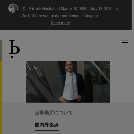
Skip navigation
Dr. Patrick Heckeler |
March 10, 1980–July 12, 2026
×
We bid farewell to our esteemed colleague.
Read more
当事務所について
国内外拠点