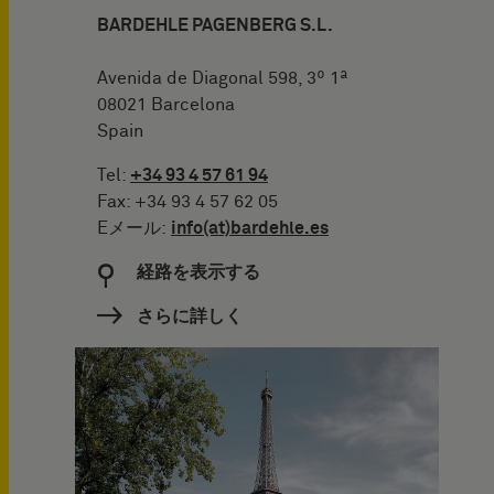
BARDEHLE PAGENBERG S.L.
Avenida de Diagonal 598, 3º 1ª
08021 Barcelona
Spain
Tel:
+34 93 4 57 61 94
Fax: +34 93 4 57 62 05
Eメール:
info(at)bardehle.es
経路を表示する
さらに詳しく