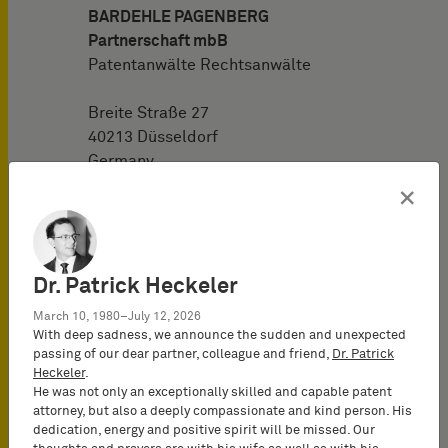
BARDEHLE PAGENBERG
Partnerschaft mbB
Patentanwälte Rechtsanwälte
Breite Straße 27
40213 Düsseldorf
Germany
×
Tel:
+49 211 478 13-0
Fax: +49 211 478 13-31
Eメー
ル:
info.duesseldorf(at)bardehle.de
Dr. Patrick Heckeler
経路を表示する
March 10, 1980–July 12, 2026
With deep sadness, we announce the sudden and unexpected
さらに詳しく
passing of our dear partner, colleague and friend,
Dr. Patrick
Heckeler
.
He was not only an exceptionally skilled and capable patent
attorney, but also a deeply compassionate and kind person. His
dedication, energy and positive spirit will be missed. Our