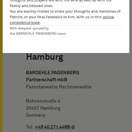
thoughts and prayers are with his wife as well as with his
family and beloved ones.
You are warmly invited to share your thoughts and memories of
Patrick, or your final farewells to him, with us in this
online
condolence book
.
With deepest sympathy,
the BARDEHLE PAGENBERG team
Hamburg
BARDEHLE PAGENBERG
Partnerschaft mbB
Patentanwälte Rechtsanwälte
Bohnenstraße 4
20457 Hamburg
Germany
Tel:
+49 40 271 4468-0