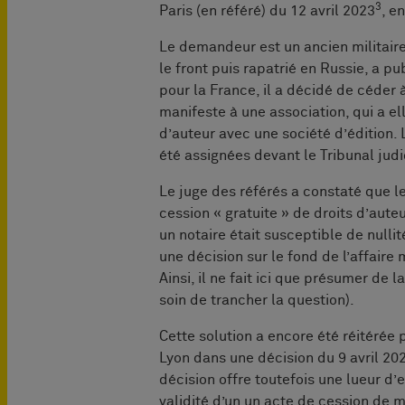
3
Paris (en référé) du 12 avril 2023
, e
Le demandeur est un ancien militaire
le front puis rapatrié en Russie, a p
pour la France, il a décidé de céder à
manifeste à une association, qui a e
d’auteur avec une société d’édition. L
été assignées devant le Tribunal judic
Le juge des référés a constaté que l
cession « gratuite » de droits d’aute
un notaire était susceptible de nulli
une décision sur le fond de l’affair
Ainsi, il ne fait ici que présumer de l
soin de trancher la question).
Cette solution a encore été réitérée 
Lyon dans une décision du 9 avril 20
décision offre toutefois une lueur d’e
validité d’un un acte de cession de m