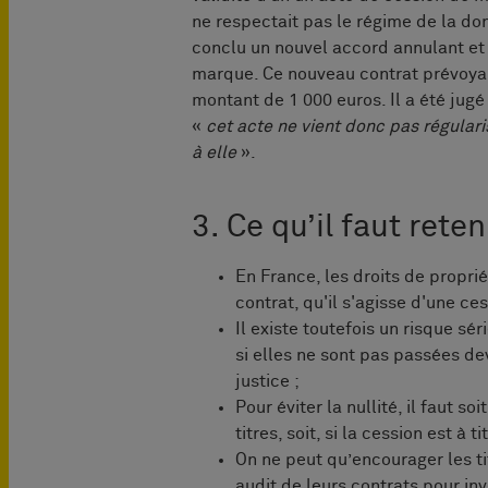
ne respectait pas le régime de la don
conclu un nouvel accord annulant e
marque. Ce nouveau contrat prévoyait,
montant de 1 000 euros. Il a été jugé
«
cet acte ne vient donc pas régulari
à elle
».
3. Ce qu’il faut reten
En France, les droits de propri
contrat, qu'il s'agisse d'une ce
Il existe toutefois un risque sér
si elles ne sont pas passées dev
justice ;
Pour éviter la nullité, il faut s
titres, soit, si la cession est à 
On ne peut qu’encourager les tit
audit de leurs contrats pour in