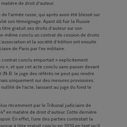
n matière de droit d’auteur.
 de l’armée russe, qui après avoir été blessé sur
ublié son témoignage. Ayant dû fuir la Russie
 titre gratuit ses droits d’auteur sur son
lle-même conclu un contrat de cession de droits
’association et la société d’édition ont ensuite
iaire de Paris par l’ex militaire.
e contrat conclu emportait « explicitement
urs », et que cet acte conclu sans passer devant
té (N.B. le juge des référés ne peut pas rendre
e mais uniquement sur des mesures provisoires.
a nullité de l’acte, laissant au juge du fond le
plus récemment par le Tribunal judiciaire de
4
24
en matière de droit d’auteur. Cette dernière
spoir. En effet, l’une des parties contestait la
arque à titre gratuit conclu en 2020 en tant qu’il