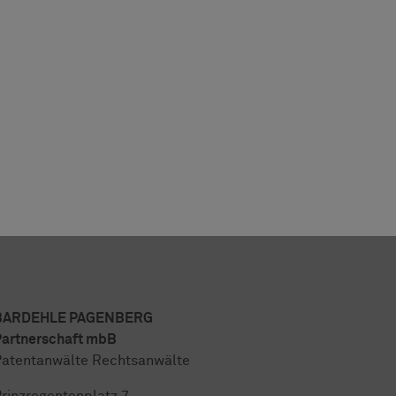
BARDEHLE PAGENBERG
artnerschaft mbB
atentanwälte Rechtsanwälte
rinzregentenplatz 7