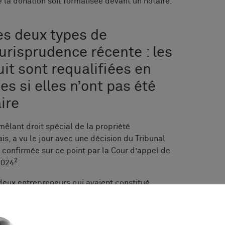
e la donation soit formalisée devant un notaire.
es deux types de
urisprudence récente : les
uit sont requalifiées en
s si elles n’ont pas été
ire
mêlant droit spécial de la propriété
is, a vu le jour avec une décision du Tribunal
, confirmée sur ce point par la Cour d’appel de
2
2024
.
t deux entrepreneurs qui avaient constitué
que celle-ci soit dissoute, puis que l’un d’eux
e au profit de laquelle il avait transféré à titre
t modèles tous trois créés à l’époque de