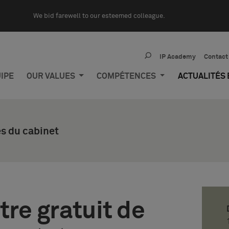
We bid farewell to our esteemed colleague.
IP Academy
Contact
IPE
OUR VALUES
COMPÉTENCES
ACTUALITÉS
s du cabinet
tre gratuit de