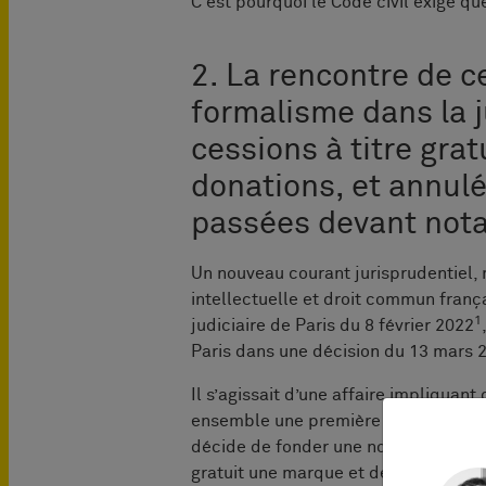
C'est pourquoi le Code civil exige qu
2. La rencontre de c
formalisme dans la j
cessions à titre grat
donations, et annulée
passées devant nota
Un nouveau courant jurisprudentiel, 
intellectuelle et droit commun frança
1
judiciaire de Paris du 8 février 2022
Paris dans une décision du 13 mars 
Il s’agissait d’une affaire impliquan
ensemble une première société, avant 
décide de fonder une nouvelle structur
gratuit une marque et deux dessins e