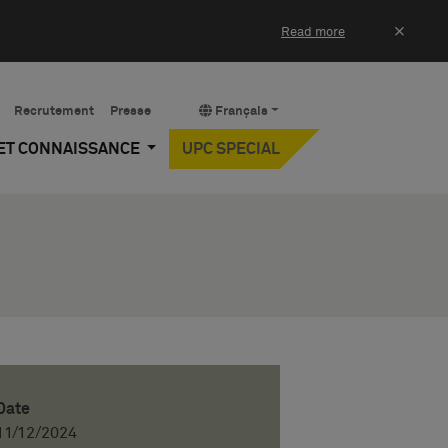
×
Read more
Recrutement
Presse
Français
 ET CONNAISSANCE
UPC SPECIAL
Date
11/12/2024