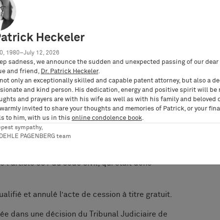
ssion des droits soutenait notamment que
Patrick Heckeler
iquait pas à cette cession, compte tenu de
de la propriété intellectuelle qui ne mentionne
0, 1980–July 12, 2026
i devait prévaloir sur l'article 931 (en raison du
ep sadness, we announce the sudden and unexpected passing of our dear 
ue and friend,
Dr. Patrick Heckeler
.
ciales dérogent aux règles générales).
not only an exceptionally skilled and capable patent attorney, but also a d
ionate and kind person. His dedication, energy and positive spirit will be
lieu que le contrat de cession des marque et
ughts and prayers are with his wife as well as with his family and beloved 
n à titre gratuit », notamment du fait
 warmly invited to share your thoughts and memories of Patrick, or your fina
ement évoquée à la charge du cessionnaire. Elle
s to him, with us in this
online condolence book
.
e la propriété intellectuelle n'envisageant pas
epest sympathy,
RDEHLE PAGENBERG team
rielle serait cédé à titre gratuit dans le cadre
re considérées comme une règle spéciale
 l'article 931 du code civil, qui était donc
alifié et annulé l’acte de cession à titre gratuit.
mée dans une décision du Tribunal Judiciaire de