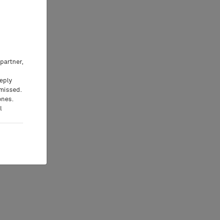
partner,
eeply
 missed.
ones.
l