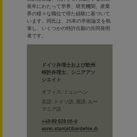
長年にわたって学界、研究機関、産業
界の様々な職位で得た経験に基づいて
います。同氏は、25本の学術論文を執
筆し、いくつかの特許出願の共同発明
者です。
ドイツ弁理士および欧州
特許弁理士、シニアアソ
シエイト
オフィス: ミュンヘン
言語: ドイツ語, 英語, ルー
マニア語
+49 89 928 05-0
sorel.stan(at)bardehle.de