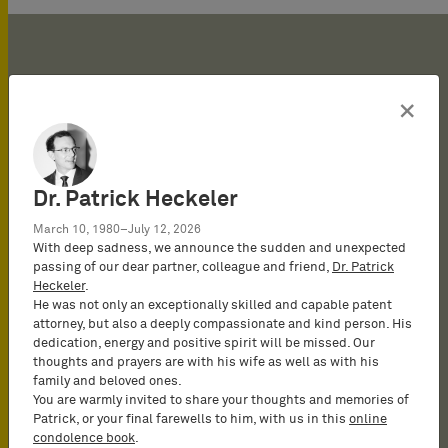
×
2015年
2015年～現在
Dr. Patrick Heckeler
BARDEHLE PAGENBERG（独ミ
March 10, 1980–July 12, 2026
ュンヘン）でドイツ弁理士および
With deep sadness, we announce the sudden and unexpected
欧州特許弁理士
passing of our dear partner, colleague and friend,
Dr. Patrick
Heckeler
.
He was not only an exceptionally skilled and capable patent
2015年
attorney, but also a deeply compassionate and kind person. His
ドイツの弁理士実務を行う認可を
dedication, energy and positive spirit will be missed. Our
取得
thoughts and prayers are with his wife as well as with his
family and beloved ones.
You are warmly invited to share your thoughts and memories of
2012年
Patrick, or your final farewells to him, with us in this
online
condolence book
.