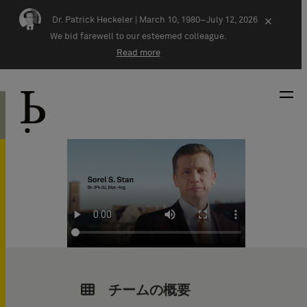
Skip navigation
Dr. Patrick Heckeler |
March 10, 1980–July 12, 2026
×
We bid farewell to our esteemed colleague.
Read more
チームの概要