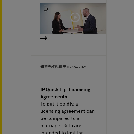
知识产权视频 于
02/24/2021
IP Quick Tip: Licensing
Agreements
To put it boldly, a
licensing agreement can
be compared to a
marriage: Both are
intended to last for…