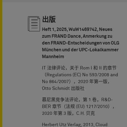
出版
Heft 1, 2025, WuW1469742, Neues
zum FRAND Dance, Anmerkung zu
den FRAND-Entscheidungen von OLG
München und der UPC-Lokalkammer
Mannheim
IT 法律评论，关于 Rom I 和 II 的章节
（Regulations (EC) No 593/2008 and
No 864/2007），2020 年第一版，
Otto Schmidt 出版社
慕尼黑竞争法评论，第 1 卷，R&D-
BER 章节（法规 (EU) 1217/2010），
2020 年第 3 版，C.H. 贝克
Herbert Utz Verlag, 2013, Cloud