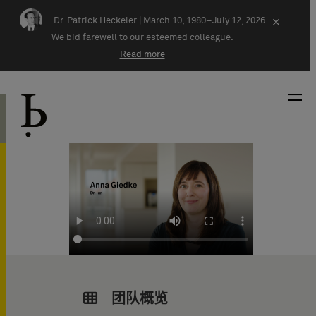
Skip navigation
Dr. Patrick Heckeler |
March 10, 1980–July 12, 2026
×
We bid farewell to our esteemed colleague.
Read more
团队概览