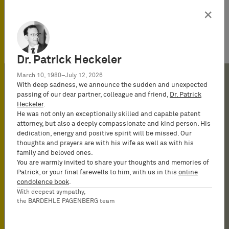
Chrocziel/Kasolowsky/Whitener/Prinz
zu Waldeck und Pyrmont，知识产权
×
纠纷国际仲裁——从业者指南
Dr. Patrick Heckeler
March 10, 1980–July 12, 2026
With deep sadness, we announce the sudden and unexpected
passing of our dear partner, colleague and friend,
Dr. Patrick
Heckeler
.
He was not only an exceptionally skilled and capable patent
attorney, but also a deeply compassionate and kind person. His
2021
dedication, energy and positive spirit will be missed. Our
thoughts and prayers are with his wife as well as with his
family and beloved ones.
2021 - 至今
You are warmly invited to share your thoughts and memories of
事务所合作伙伴
Patrick, or your final farewells to him, with us in this
online
condolence book
.
With deepest sympathy,
2018
the BARDEHLE PAGENBERG team
2018 - 至今