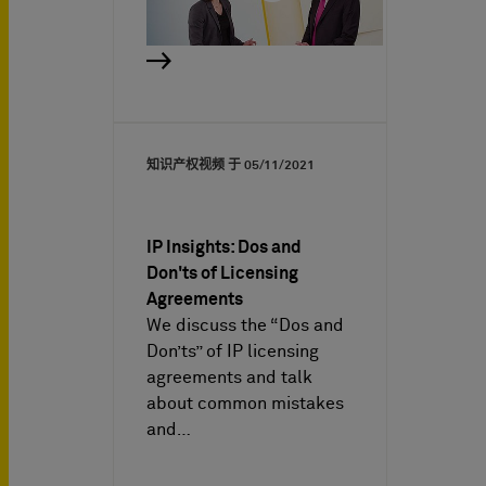
知识产权视频 于
05/11/2021
IP Insights: Dos and
Don'ts of Licensing
Agreements
We discuss the “Dos and
Don’ts” of IP licensing
agreements and talk
about common mistakes
and…