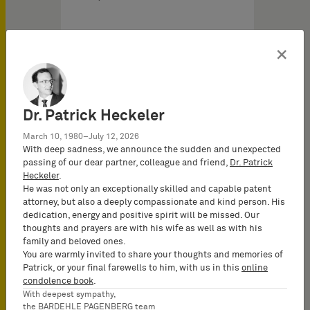
×
Dr. Patrick Heckeler
March 10, 1980–July 12, 2026
With deep sadness, we announce the sudden and unexpected
passing of our dear partner, colleague and friend,
Dr. Patrick
Heckeler
.
He was not only an exceptionally skilled and capable patent
attorney, but also a deeply compassionate and kind person. His
dedication, energy and positive spirit will be missed. Our
thoughts and prayers are with his wife as well as with his
family and beloved ones.
外观设计
You are warmly invited to share your thoughts and memories of
Patrick, or your final farewells to him, with us in this
online
condolence book
.
我们提供有关设计问题的全
With deepest sympathy,
方位咨询，从制定和实施申
the BARDEHLE PAGENBERG team