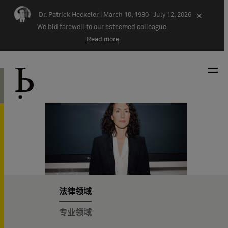
Skip navigation
Dr. Patrick Heckeler |
March 10, 1980–July 12, 2026
×
We bid farewell to our esteemed colleague.
Read more
法律领域
专业领域