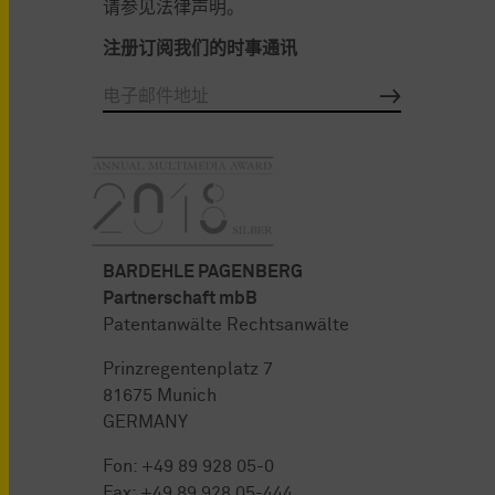
请参见法律声明。
注册订阅我们的时事通讯
BARDEHLE PAGENBERG
Partnerschaft mbB
Patentanwälte Rechtsanwälte
Prinzregentenplatz 7
81675 Munich
GERMANY
Fon:
+49 89 928 05-0
Fax: +49 89 928 05-444