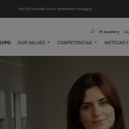
We bid farewell to our esteemed colleague.
IP Academy
Co
UIPO
OUR VALUES
COMPETENCIAS
NOTICIAS 