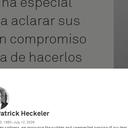
una especial
a aclarar sus
 un compromiso
ra de hacerlos
Patrick Heckeler
0, 1980–July 12, 2026
ep sadness, we announce the sudden and unexpected passing of our dear 