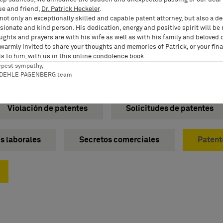
ue and friend,
Dr. Patrick Heckeler
.
not only an exceptionally skilled and capable patent attorney, but also a d
ionate and kind person. His dedication, energy and positive spirit will be
ughts and prayers are with his wife as well as with his family and beloved 
es
 warmly invited to share your thoughts and memories of Patrick, or your fina
s to him, with us in this
online condolence book
.
epest sympathy,
RDEHLE PAGENBERG team
Violación de patentes
Solicitudes de patentes
es laborales
Secretos comerciales
Patent