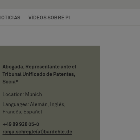
NOTICIAS
VÍDEOS SOBRE PI
Abogada, Representante ante el
Tribunal Unificado de Patentes,
Socia*
Location: Múnich
Languages: Alemán, Inglés,
Francés, Español
+49 89 928 05-0
ronja.schregle(at)bardehle.de