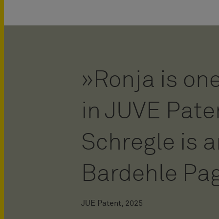
Ronja is one
in JUVE Pate
Schregle is 
Bardehle Pag
JUE Patent, 2025