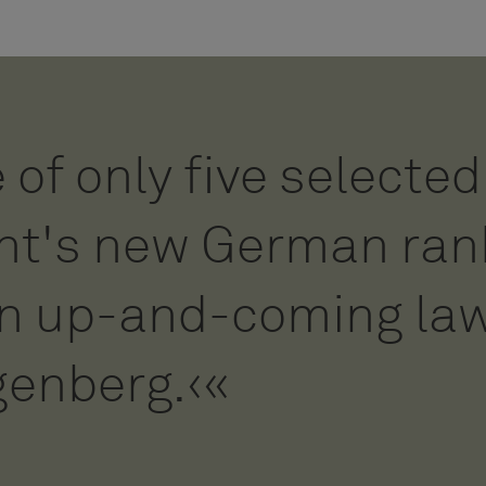
 of only five selected
nt's new German rank
an up-and-coming lawy
enberg.‹