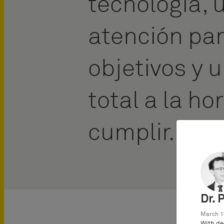
tecnología, 
atención par
objetivos y
total a la ho
cumplir.
Dr. 
March 1
With de