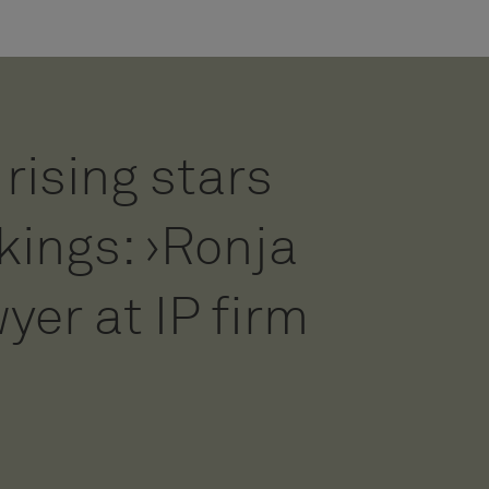
 rising stars
ings: ›Ronja
er at IP firm