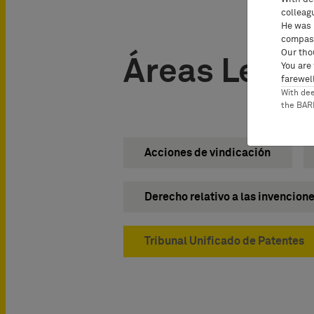
colleag
He was 
compass
Our tho
Áreas Legal
You are
farewell
With de
the BA
Acciones de vindicación
Derecho relativo a las invencion
Tribunal Unificado de Patentes