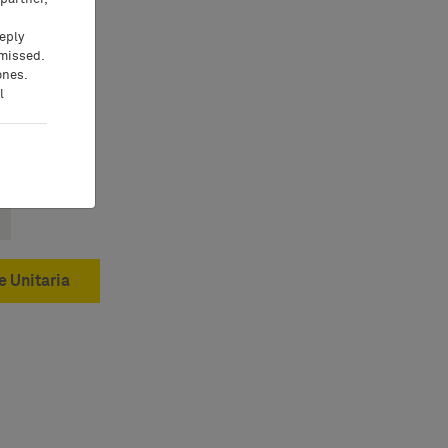
eeply
 missed.
ones.
l
e Unitaria