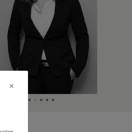
×
partner,