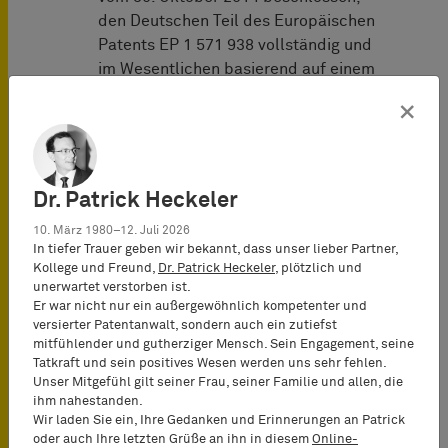
den Deutschen Teil des Europäischen
Patents EP 1 571 938 vollständig und
im Wesentlichen basierend auf einem
Mangel an erfinderischer Tätigkeit zu
×
widerrufen. Die Nike International Ltd.
kann gegen die Entscheidung Berufung
einlegen.
Dr. Patrick Heckeler
Vertreter adidas AG:
10. März 1980–12. Juli 2026
BARDEHLE PAGENBERG
(München):
In tiefer Trauer geben wir bekannt, dass unser lieber Partner,
Dr. Hans Wegner (Patenanwalt,
Kollege und Freund,
Dr. Patrick Heckeler
, plötzlich und
unerwartet verstorben ist.
Partner),
Er war nicht nur ein außergewöhnlich kompetenter und
Dr. Christian Haupt
(Patentanwalt,
versierter Patentanwalt, sondern auch ein zutiefst
Partner),
mitfühlender und gutherziger Mensch. Sein Engagement, seine
Tatkraft und sein positives Wesen werden uns sehr fehlen.
Dr. Tilman Müller-Stoy
(Rechtsanwalt,
Unser Mitgefühl gilt seiner Frau, seiner Familie und allen, die
Partner)
ihm nahestanden.
Wir laden Sie ein, Ihre Gedanken und Erinnerungen an Patrick
Vertreter Nike International Ltd.:
oder auch Ihre letzten Grüße an ihn in diesem
Online-