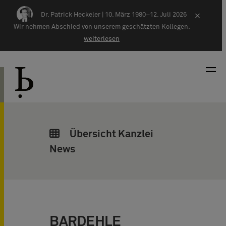
Zum Inhalt springen
Dr. Patrick Heckeler |
10. März 1980–12. Juli 2026
×
Wir nehmen Abschied von unserem geschätzten Kollegen.
weiterlesen
Übersicht Kanzlei
News
BARDEHLE