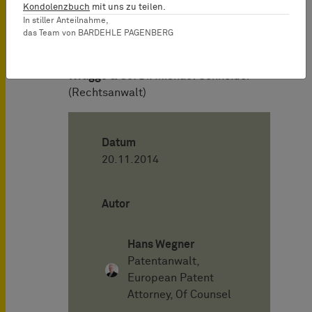
Kondolenzbuch
mit uns zu teilen.
Prinz und Partner
: Dr. Bernhard
In stiller Anteilnahme,
Pfleiderer, Jürgen Strass, Ute
das Team von BARDEHLE PAGENBERG
Feldmann (Patentanwälte)
Wragge & Co
: Dr. Michael Schneider
(Rechtsanwalt)
Datum
20.11.2014
Autor
Hans Wegner
Patentanwalt,
European Patent
Attorney, Of Counsel