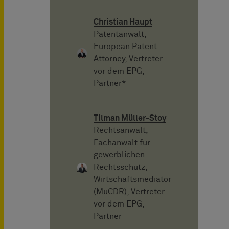
Christian Haupt
Patentanwalt,
European Patent
Attorney, Vertreter
vor dem EPG,
Partner*
Tilman Müller-Stoy
Rechtsanwalt,
Fachanwalt für
gewerblichen
Rechtsschutz,
Wirtschaftsmediator
(MuCDR), Vertreter
vor dem EPG,
Partner