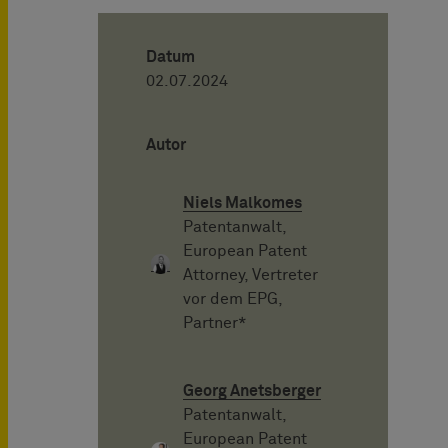
Datum
02.07.2024
Autor
Niels Malkomes
Patentanwalt,
European Patent
Attorney, Vertreter
vor dem EPG,
Partner*
Georg Anetsberger
Patentanwalt,
European Patent