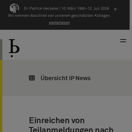
Zum Inhalt springen
Dr. Patrick Heckeler |
10. März 1980–12. Juli 2026
×
Wir nehmen Abschied von unserem geschätzten Kollegen.
weiterlesen
Übersicht IP News
Einreichen von
Teilanmeldungen nach