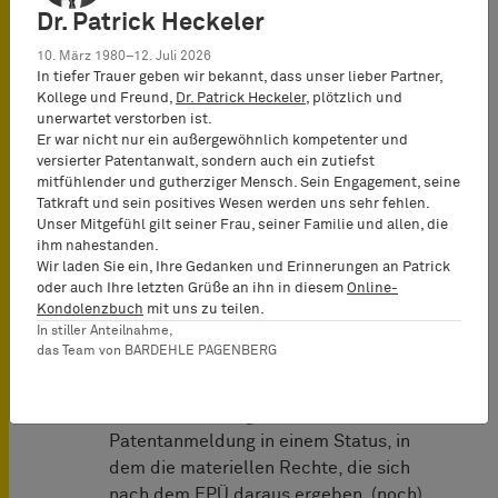
Dr. Patrick Heckeler
Wann ist eine Anmeldung anhängig?
10. März 1980–12. Juli 2026
Die Juristische Beschwerdekammer
In tiefer Trauer geben wir bekannt, dass unser lieber Partner,
Kollege und Freund,
Dr. Patrick Heckeler
, plötzlich und
prüfte, wann eine frühere Anmeldung
unerwartet verstorben ist.
„
anhängig
“ ist, wie dies Regel 36 (1)
Er war nicht nur ein außergewöhnlich kompetenter und
EPÜ für das Einreichen einer
versierter Patentanwalt, sondern auch ein zutiefst
Teilanmeldung voraussetzt.
mitfühlender und gutherziger Mensch. Sein Engagement, seine
Tatkraft und sein positives Wesen werden uns sehr fehlen.
Unser Mitgefühl gilt seiner Frau, seiner Familie und allen, die
Das EPÜ enthält dazu keine Definition,
ihm nahestanden.
sodass die Juristische
Wir laden Sie ein, Ihre Gedanken und Erinnerungen an Patrick
Beschwerdekammer auf den in der
oder auch Ihre letzten Grüße an ihn in diesem
Online-
Entscheidung G 01/09 der Großen
Kondolenzbuch
mit uns zu teilen.
In stiller Anteilnahme,
Beschwerdekammer festgehaltenen
das Team von BARDEHLE PAGENBERG
Grundsatz verwies: Eine „
anhängige
(frühere) europäische
Patentanmeldung
“ ist eine
Patentanmeldung in einem Status, in
dem die materiellen Rechte, die sich
nach dem EPÜ daraus ergeben, (noch)