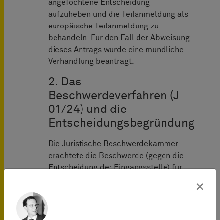
angefochtene Entscheidung
aufzuheben und die Teilanmeldung als
europäische Teilanmeldung zu
behandeln. Für den Fall der Abweisung
dieses Antrags wurde eine mündliche
Verhandlung beantragt.
2. Das
Beschwerdeverfahren (J
01/24) und die
Entscheidungsbegründung
Die Juristische Beschwerdekammer
erachtete die Beschwerde (gegen die
Entscheidung der Eingangsstelle) für
zulässig, insbesondere da in der
×
angefochtenen Entscheidung eine
gesonderte Beschwerde gemäß
Art. 106 Abs. 2 EPÜ zugelassen wurde.